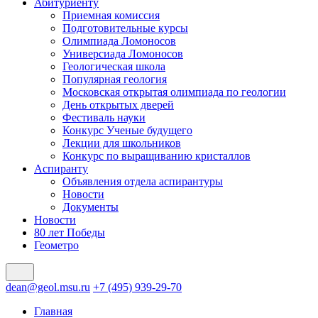
Абитуриенту
Приемная комиссия
Подготовительные курсы
Олимпиада Ломоносов
Универсиада Ломоносов
Геологическая школа
Популярная геология
Московская открытая олимпиада по геологии
День открытых дверей
Фестиваль науки
Конкурс Ученые будущего
Лекции для школьников
Конкурс по выращиванию кристаллов
Аспиранту
Объявления отдела аспирантуры
Новости
Документы
Новости
80 лет Победы
Геометро
dean@geol.msu.ru
+7 (495) 939-29-70
Главная