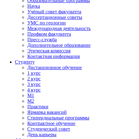
Образовательные программы
Наука
Учёный совет факультета
Диссертационные советы
УМС по геологии
Международная деятельность
Профком факультета
Пресс-служба
Дополнительное образование
Этическая комиссия
Контактная информация
Студенту
Дистанционное обучение
1 курс
2 курс
3 курс
4 курс
М1
М2
Практики
Ярмарка вакансий
Стипендиальные программы
Контрактное обучение
Студенческий совет
День карьеры