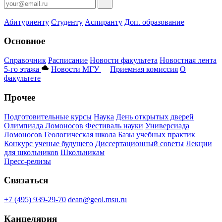
Абитуриенту
Студенту
Аспиранту
Доп. образование
Основное
Справочник
Расписание
Новости факультета
Новостная лента
5-го этажа
Новости МГУ
Приемная комиссия
О
факультете
Прочее
Подготовительные курсы
Наука
День открытых дверей
Олимпиада Ломоносов
Фестиваль науки
Универсиада
Ломоносов
Геологическая школа
Базы учебных практик
Конкурс ученые будущего
Диссертационный советы
Лекции
для школьников
Школьникам
Пресс-релизы
Связаться
+7 (495) 939-29-70
dean@geol.msu.ru
Канцелярия