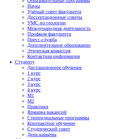
Образовательные программы
Наука
Учёный совет факультета
Диссертационные советы
УМС по геологии
Международная деятельность
Профком факультета
Пресс-служба
Дополнительное образование
Этическая комиссия
Контактная информация
Студенту
Дистанционное обучение
1 курс
2 курс
3 курс
4 курс
М1
М2
Практики
Ярмарка вакансий
Стипендиальные программы
Контрактное обучение
Студенческий совет
День карьеры