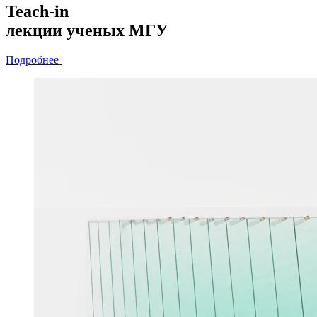
Teach-in
лекции
ученых МГУ
Подробнее