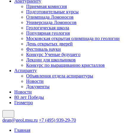
Абитуриенту
Приемная комиссия
Подготовительные курсы
Олимпиада Ломоносов
Универсиада Ломоносов
Геологическая школа
Популярная геология
Московская открытая олимпиада по геологии
День открытых дверей
Фестиваль науки
Конкурс Ученые будущего
Лекции для школьников
Конкурс по выращиванию кристаллов
Аспиранту
Объявления отдела аспирантуры
Новости
Документы
Новости
80 лет Победы
Геометро
dean@geol.msu.ru
+7 (495) 939-29-70
Главная