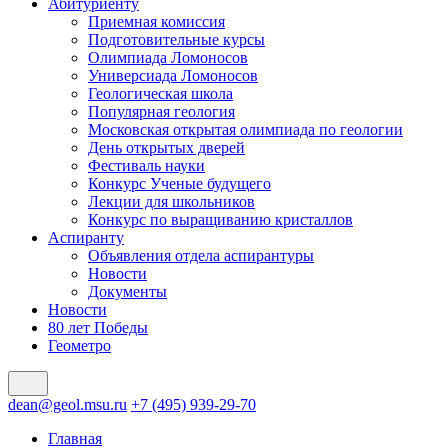
Абитуриенту
Приемная комиссия
Подготовительные курсы
Олимпиада Ломоносов
Универсиада Ломоносов
Геологическая школа
Популярная геология
Московская открытая олимпиада по геологии
День открытых дверей
Фестиваль науки
Конкурс Ученые будущего
Лекции для школьников
Конкурс по выращиванию кристаллов
Аспиранту
Объявления отдела аспирантуры
Новости
Документы
Новости
80 лет Победы
Геометро
dean@geol.msu.ru
+7 (495) 939-29-70
Главная