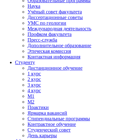
Образовательные программы
Наука
Учёный совет факультета
Диссертационные советы
УМС по геологии
Международная деятельность
Профком факультета
Пресс-служба
Дополнительное образование
Этическая комиссия
Контактная информация
Студенту
Дистанционное обучение
1 курс
2 курс
3 курс
4 курс
М1
М2
Практики
Ярмарка вакансий
Стипендиальные программы
Контрактное обучение
Студенческий совет
День карьеры