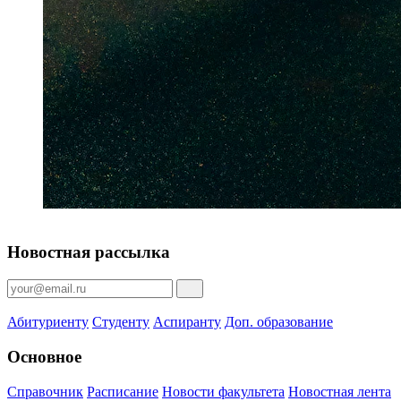
Новостная рассылка
Абитуриенту
Студенту
Аспиранту
Доп. образование
Основное
Справочник
Расписание
Новости факультета
Новостная лента