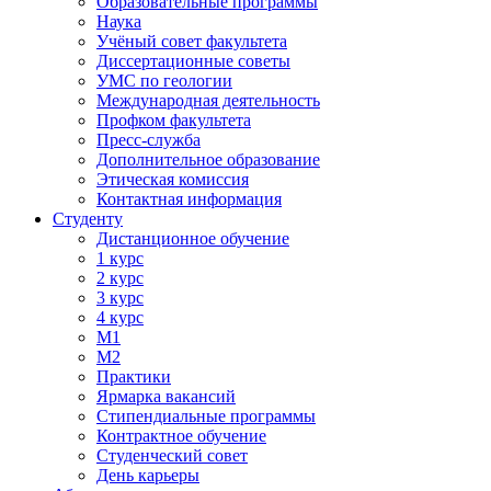
Образовательные программы
Наука
Учёный совет факультета
Диссертационные советы
УМС по геологии
Международная деятельность
Профком факультета
Пресс-служба
Дополнительное образование
Этическая комиссия
Контактная информация
Студенту
Дистанционное обучение
1 курс
2 курс
3 курс
4 курс
М1
М2
Практики
Ярмарка вакансий
Стипендиальные программы
Контрактное обучение
Студенческий совет
День карьеры