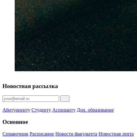
Новостная рассылка
Абитуриенту
Студенту
Аспиранту
Доп. образование
Основное
Справочник
Расписание
Новости факультета
Новостная лента