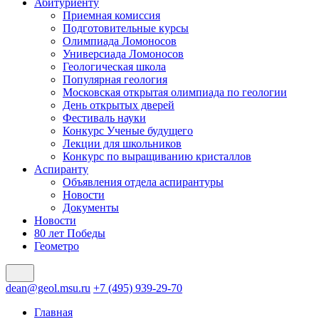
Абитуриенту
Приемная комиссия
Подготовительные курсы
Олимпиада Ломоносов
Универсиада Ломоносов
Геологическая школа
Популярная геология
Московская открытая олимпиада по геологии
День открытых дверей
Фестиваль науки
Конкурс Ученые будущего
Лекции для школьников
Конкурс по выращиванию кристаллов
Аспиранту
Объявления отдела аспирантуры
Новости
Документы
Новости
80 лет Победы
Геометро
dean@geol.msu.ru
+7 (495) 939-29-70
Главная