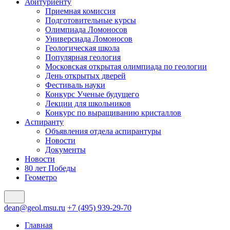
Абитуриенту
Приемная комиссия
Подготовительные курсы
Олимпиада Ломоносов
Универсиада Ломоносов
Геологическая школа
Популярная геология
Московская открытая олимпиада по геологии
День открытых дверей
Фестиваль науки
Конкурс Ученые будущего
Лекции для школьников
Конкурс по выращиванию кристаллов
Аспиранту
Объявления отдела аспирантуры
Новости
Документы
Новости
80 лет Победы
Геометро
dean@geol.msu.ru
+7 (495) 939-29-70
Главная