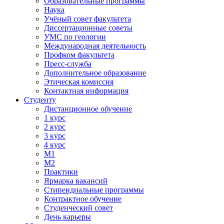
Образовательные программы
Наука
Учёный совет факультета
Диссертационные советы
УМС по геологии
Международная деятельность
Профком факультета
Пресс-служба
Дополнительное образование
Этическая комиссия
Контактная информация
Студенту
Дистанционное обучение
1 курс
2 курс
3 курс
4 курс
М1
М2
Практики
Ярмарка вакансий
Стипендиальные программы
Контрактное обучение
Студенческий совет
День карьеры