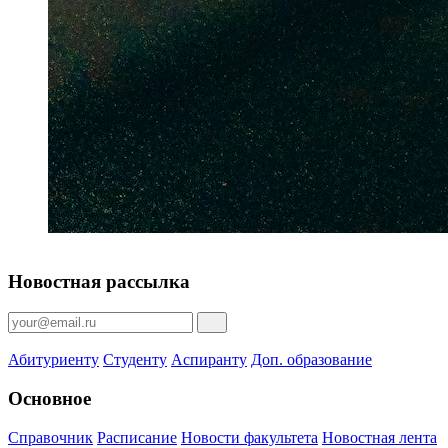
Новостная рассылка
Абитуриенту
Студенту
Аспиранту
Доп. образование
Основное
Справочник
Расписание
Новости факультета
Новостная лента