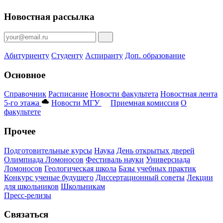
Новостная рассылка
Абитуриенту
Студенту
Аспиранту
Доп. образование
Основное
Справочник
Расписание
Новости факультета
Новостная лента
5-го этажа
Новости МГУ
Приемная комиссия
О
факультете
Прочее
Подготовительные курсы
Наука
День открытых дверей
Олимпиада Ломоносов
Фестиваль науки
Универсиада
Ломоносов
Геологическая школа
Базы учебных практик
Конкурс ученые будущего
Диссертационный советы
Лекции
для школьников
Школьникам
Пресс-релизы
Связаться