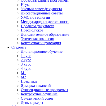
Образовательные программы
Наука
Учёный совет факультета
Диссертационные советы
УМС по геологии
Международная деятельность
Профком факультета
Пресс-служба
Дополнительное образование
Этическая комиссия
Контактная информация
Студенту
Дистанционное обучение
1 курс
2 курс
3 курс
4 курс
М1
М2
Практики
Ярмарка вакансий
Стипендиальные программы
Контрактное обучение
Студенческий совет
День карьеры