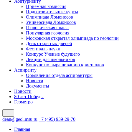
Абитуриенту
Приемная комиссия
Подготовительные курсы
Олимпиада Ломоносов
Универсиада Ломоносов
Геологическая школа
Популярная геология
Московская открытая олимпиада по геологии
День открытых дверей
Фестиваль науки
Конкурс Ученые будущего
Лекции для школьников
Конкурс по выращиванию кристаллов
Аспиранту
Объявления отдела аспирантуры
Новости
Документы
Новости
80 лет Победы
Геометро
dean@geol.msu.ru
+7 (495) 939-29-70
Главная