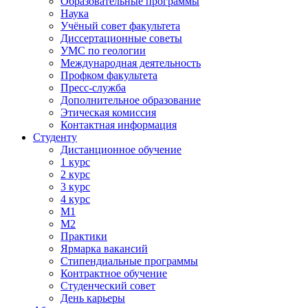
Образовательные программы
Наука
Учёный совет факультета
Диссертационные советы
УМС по геологии
Международная деятельность
Профком факультета
Пресс-служба
Дополнительное образование
Этическая комиссия
Контактная информация
Студенту
Дистанционное обучение
1 курс
2 курс
3 курс
4 курс
М1
М2
Практики
Ярмарка вакансий
Стипендиальные программы
Контрактное обучение
Студенческий совет
День карьеры