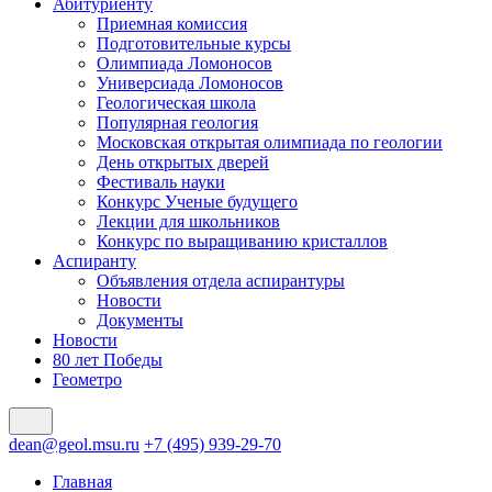
Абитуриенту
Приемная комиссия
Подготовительные курсы
Олимпиада Ломоносов
Универсиада Ломоносов
Геологическая школа
Популярная геология
Московская открытая олимпиада по геологии
День открытых дверей
Фестиваль науки
Конкурс Ученые будущего
Лекции для школьников
Конкурс по выращиванию кристаллов
Аспиранту
Объявления отдела аспирантуры
Новости
Документы
Новости
80 лет Победы
Геометро
dean@geol.msu.ru
+7 (495) 939-29-70
Главная