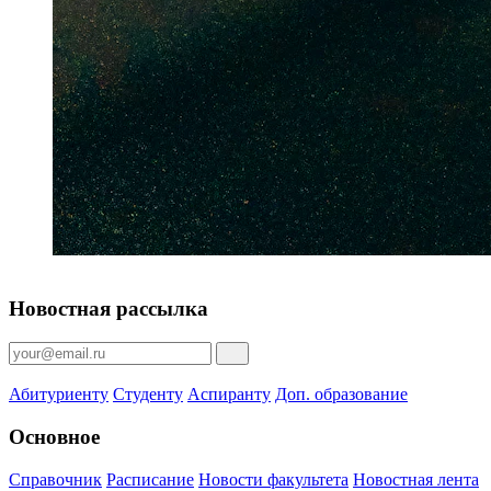
Новостная рассылка
Абитуриенту
Студенту
Аспиранту
Доп. образование
Основное
Справочник
Расписание
Новости факультета
Новостная лента