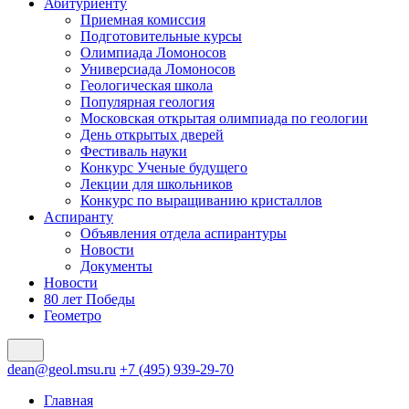
Абитуриенту
Приемная комиссия
Подготовительные курсы
Олимпиада Ломоносов
Универсиада Ломоносов
Геологическая школа
Популярная геология
Московская открытая олимпиада по геологии
День открытых дверей
Фестиваль науки
Конкурс Ученые будущего
Лекции для школьников
Конкурс по выращиванию кристаллов
Аспиранту
Объявления отдела аспирантуры
Новости
Документы
Новости
80 лет Победы
Геометро
dean@geol.msu.ru
+7 (495) 939-29-70
Главная