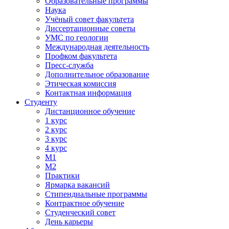
Образовательные программы
Наука
Учёный совет факультета
Диссертационные советы
УМС по геологии
Международная деятельность
Профком факультета
Пресс-служба
Дополнительное образование
Этическая комиссия
Контактная информация
Студенту
Дистанционное обучение
1 курс
2 курс
3 курс
4 курс
М1
М2
Практики
Ярмарка вакансий
Стипендиальные программы
Контрактное обучение
Студенческий совет
День карьеры