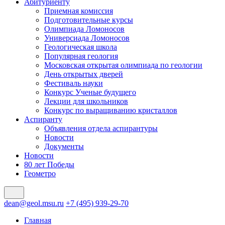
Абитуриенту
Приемная комиссия
Подготовительные курсы
Олимпиада Ломоносов
Универсиада Ломоносов
Геологическая школа
Популярная геология
Московская открытая олимпиада по геологии
День открытых дверей
Фестиваль науки
Конкурс Ученые будущего
Лекции для школьников
Конкурс по выращиванию кристаллов
Аспиранту
Объявления отдела аспирантуры
Новости
Документы
Новости
80 лет Победы
Геометро
dean@geol.msu.ru
+7 (495) 939-29-70
Главная