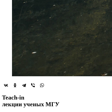
2022-й год
Teach-in
объявлен
лекции
ученых МГУ
годом минералогии