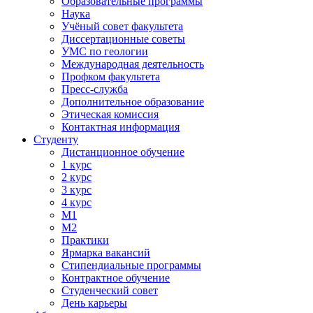
Образовательные программы
Наука
Учёный совет факультета
Диссертационные советы
УМС по геологии
Международная деятельность
Профком факультета
Пресс-служба
Дополнительное образование
Этическая комиссия
Контактная информация
Студенту
Дистанционное обучение
1 курс
2 курс
3 курс
4 курс
М1
М2
Практики
Ярмарка вакансий
Стипендиальные программы
Контрактное обучение
Студенческий совет
День карьеры