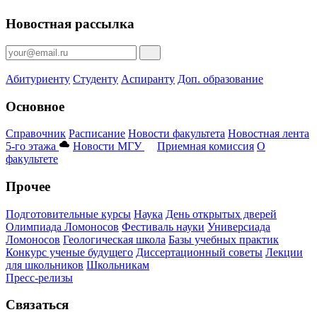
Новостная рассылка
Абитуриенту
Студенту
Аспиранту
Доп. образование
Основное
Справочник
Расписание
Новости факультета
Новостная лента
5-го этажа
Новости МГУ
Приемная комиссия
О
факультете
Прочее
Подготовительные курсы
Наука
День открытых дверей
Олимпиада Ломоносов
Фестиваль науки
Универсиада
Ломоносов
Геологическая школа
Базы учебных практик
Конкурс ученые будущего
Диссертационный советы
Лекции
для школьников
Школьникам
Пресс-релизы
Связаться