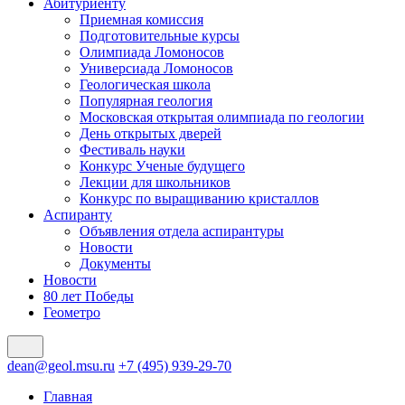
Абитуриенту
Приемная комиссия
Подготовительные курсы
Олимпиада Ломоносов
Универсиада Ломоносов
Геологическая школа
Популярная геология
Московская открытая олимпиада по геологии
День открытых дверей
Фестиваль науки
Конкурс Ученые будущего
Лекции для школьников
Конкурс по выращиванию кристаллов
Аспиранту
Объявления отдела аспирантуры
Новости
Документы
Новости
80 лет Победы
Геометро
dean@geol.msu.ru
+7 (495) 939-29-70
Главная