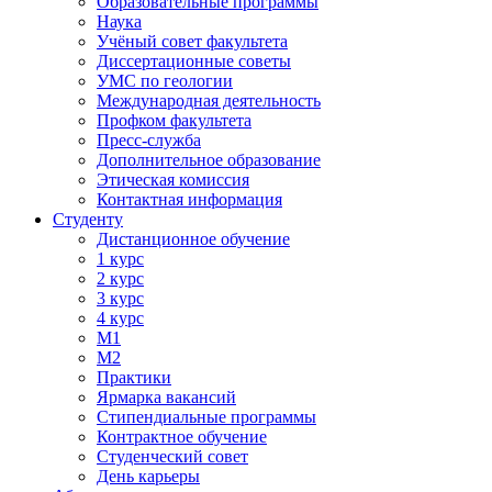
Образовательные программы
Наука
Учёный совет факультета
Диссертационные советы
УМС по геологии
Международная деятельность
Профком факультета
Пресс-служба
Дополнительное образование
Этическая комиссия
Контактная информация
Студенту
Дистанционное обучение
1 курс
2 курс
3 курс
4 курс
М1
М2
Практики
Ярмарка вакансий
Стипендиальные программы
Контрактное обучение
Студенческий совет
День карьеры