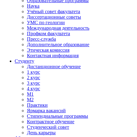
Образовательные программы
Наука
Учёный совет факультета
Диссертационные советы
УМС по геологии
Международная деятельность
Профком факультета
Пресс-служба
Дополнительное образование
Этическая комиссия
Контактная информация
Студенту
Дистанционное обучение
1 курс
2 курс
3 курс
4 курс
М1
М2
Практики
Ярмарка вакансий
Стипендиальные программы
Контрактное обучение
Студенческий совет
День карьеры