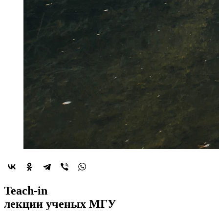
2022-й год
Teach-in
объявлен
лекции
ученых МГУ
годом минералогии