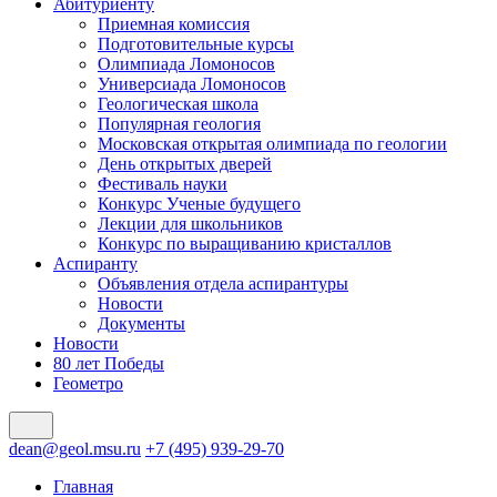
Абитуриенту
Приемная комиссия
Подготовительные курсы
Олимпиада Ломоносов
Универсиада Ломоносов
Геологическая школа
Популярная геология
Московская открытая олимпиада по геологии
День открытых дверей
Фестиваль науки
Конкурс Ученые будущего
Лекции для школьников
Конкурс по выращиванию кристаллов
Аспиранту
Объявления отдела аспирантуры
Новости
Документы
Новости
80 лет Победы
Геометро
dean@geol.msu.ru
+7 (495) 939-29-70
Главная