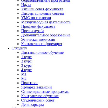
Образовательные программы
Наука
Учёный совет факультета
Диссертационные советы
УМС по геологии
Международная деятельность
Профком факультета
Пресс-служба
Дополнительное образование
Этическая комиссия
Контактная информация
Студенту
Дистанционное обучение
1 курс
2 курс
3 курс
4 курс
М1
М2
Практики
Ярмарка вакансий
Стипендиальные программы
Контрактное обучение
Студенческий совет
День карьеры