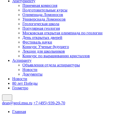
Абитуриенту
Приемная комиссия
Подготовительные курсы
Олимпиада Ломоносов
Универсиада Ломоносов
Геологическая школа
Популярная геология
Московская открытая олимпиада по геологии
День открытых дверей
Фестиваль науки
Конкурс Ученые будущего
Лекции для школьников
Конкурс по выращиванию кристаллов
Аспиранту
Объявления отдела аспирантуры
Новости
Документы
Новости
80 лет Победы
Геометро
dean@geol.msu.ru
+7 (495) 939-29-70
Главная