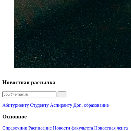
Новостная рассылка
Абитуриенту
Студенту
Аспиранту
Доп. образование
Основное
Справочник
Расписание
Новости факультета
Новостная лента