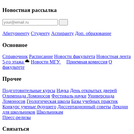
Новостная рассылка
Абитуриенту
Студенту
Аспиранту
Доп. образование
Основное
Справочник
Расписание
Новости факультета
Новостная лента
5-го этажа
Новости МГУ
Приемная комиссия
О
факультете
Прочее
Подготовительные курсы
Наука
День открытых дверей
Олимпиада Ломоносов
Фестиваль науки
Универсиада
Ломоносов
Геологическая школа
Базы учебных практик
Конкурс ученые будущего
Диссертационный советы
Лекции
для школьников
Школьникам
Пресс-релизы
Связаться