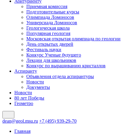
Абитуриенту
Приемная комиссия
Подготовительные курсы
Олимпиада Ломоносов
Универсиада Ломоносов
Геологическая школа
Популярная геология
Московская открытая олимпиада по геологии
День открытых дверей
Фестиваль науки
Конкурс Ученые будущего
Лекции для школьников
Конкурс по выращиванию кристаллов
Аспиранту
Объявления отдела аспирантуры
Новости
Документы
Новости
80 лет Победы
Геометро
dean@geol.msu.ru
+7 (495) 939-29-70
Главная