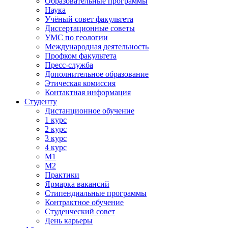
Образовательные программы
Наука
Учёный совет факультета
Диссертационные советы
УМС по геологии
Международная деятельность
Профком факультета
Пресс-служба
Дополнительное образование
Этическая комиссия
Контактная информация
Студенту
Дистанционное обучение
1 курс
2 курс
3 курс
4 курс
М1
М2
Практики
Ярмарка вакансий
Стипендиальные программы
Контрактное обучение
Студенческий совет
День карьеры