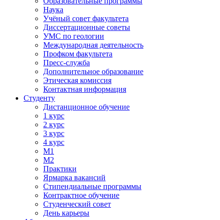
Образовательные программы
Наука
Учёный совет факультета
Диссертационные советы
УМС по геологии
Международная деятельность
Профком факультета
Пресс-служба
Дополнительное образование
Этическая комиссия
Контактная информация
Студенту
Дистанционное обучение
1 курс
2 курс
3 курс
4 курс
М1
М2
Практики
Ярмарка вакансий
Стипендиальные программы
Контрактное обучение
Студенческий совет
День карьеры