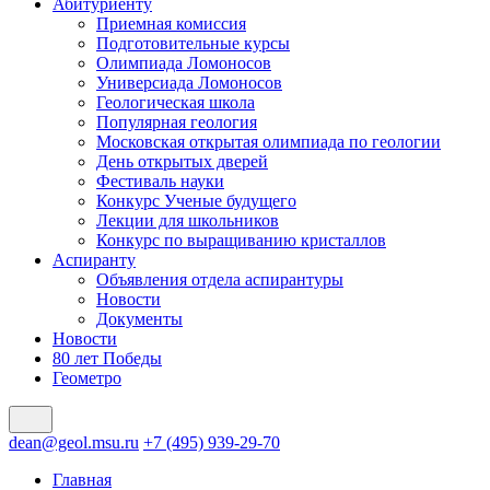
Абитуриенту
Приемная комиссия
Подготовительные курсы
Олимпиада Ломоносов
Универсиада Ломоносов
Геологическая школа
Популярная геология
Московская открытая олимпиада по геологии
День открытых дверей
Фестиваль науки
Конкурс Ученые будущего
Лекции для школьников
Конкурс по выращиванию кристаллов
Аспиранту
Объявления отдела аспирантуры
Новости
Документы
Новости
80 лет Победы
Геометро
dean@geol.msu.ru
+7 (495) 939-29-70
Главная