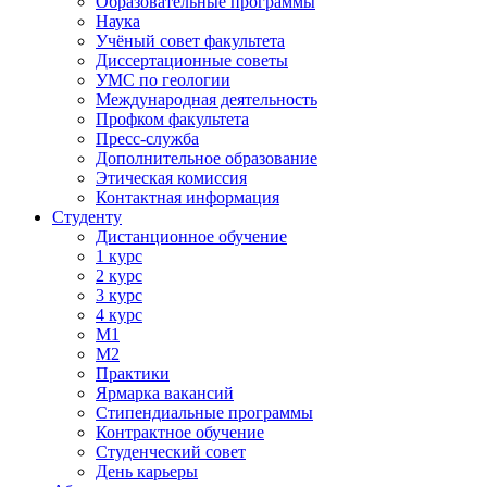
Образовательные программы
Наука
Учёный совет факультета
Диссертационные советы
УМС по геологии
Международная деятельность
Профком факультета
Пресс-служба
Дополнительное образование
Этическая комиссия
Контактная информация
Студенту
Дистанционное обучение
1 курс
2 курс
3 курс
4 курс
М1
М2
Практики
Ярмарка вакансий
Стипендиальные программы
Контрактное обучение
Студенческий совет
День карьеры