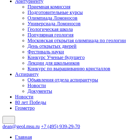
Абитуриенту
Приемная комиссия
Подготовительные курсы
Олимпиада Ломоносов
Универсиада Ломоносов
Геологическая школа
Популярная геология
Московская открытая олимпиада по геологии
День открытых дверей
Фестиваль науки
Конкурс Ученые будущего
Лекции для школьников
Конкурс по выращиванию кристаллов
Аспиранту
Объявления отдела аспирантуры
Новости
Документы
Новости
80 лет Победы
Геометро
dean@geol.msu.ru
+7 (495) 939-29-70
Главная