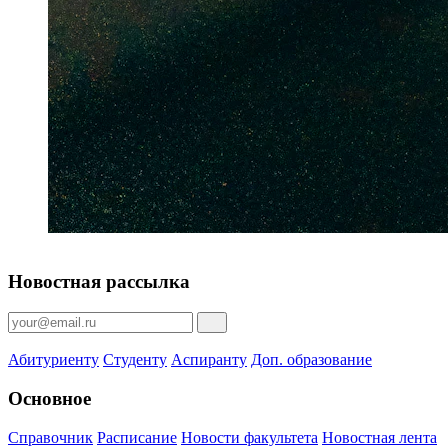
Новостная рассылка
Абитуриенту
Студенту
Аспиранту
Доп. образование
Основное
Справочник
Расписание
Новости факультета
Новостная лента