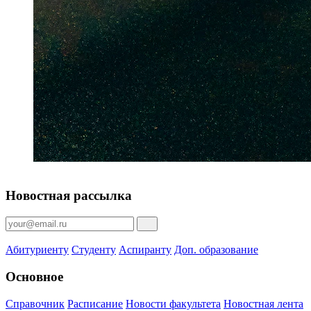
Новостная рассылка
Абитуриенту
Студенту
Аспиранту
Доп. образование
Основное
Справочник
Расписание
Новости факультета
Новостная лента