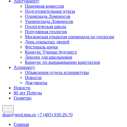
Абитуриенту
Приемная комиссия
Подготовительные курсы
Олимпиада Ломоносов
Универсиада Ломоносов
Геологическая школа
Популярная геология
Московская открытая олимпиада по геологии
День открытых дверей
Фестиваль науки
Конкурс Ученые будущего
Лекции для школьников
Конкурс по выращиванию кристаллов
Аспиранту
Объявления отдела аспирантуры
Новости
Документы
Новости
80 лет Победы
Геометро
dean@geol.msu.ru
+7 (495) 939-29-70
Главная