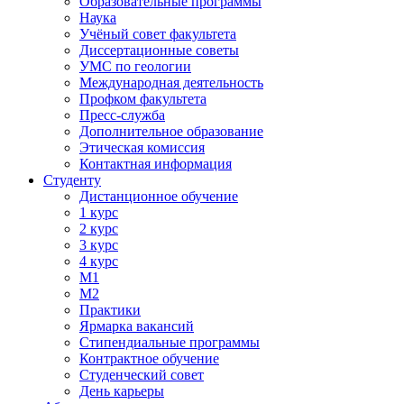
Образовательные программы
Наука
Учёный совет факультета
Диссертационные советы
УМС по геологии
Международная деятельность
Профком факультета
Пресс-служба
Дополнительное образование
Этическая комиссия
Контактная информация
Студенту
Дистанционное обучение
1 курс
2 курс
3 курс
4 курс
М1
М2
Практики
Ярмарка вакансий
Стипендиальные программы
Контрактное обучение
Студенческий совет
День карьеры