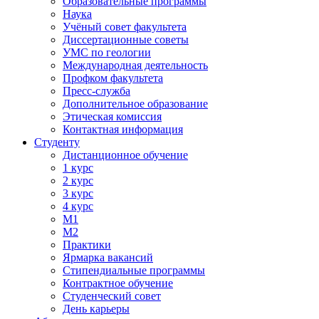
Образовательные программы
Наука
Учёный совет факультета
Диссертационные советы
УМС по геологии
Международная деятельность
Профком факультета
Пресс-служба
Дополнительное образование
Этическая комиссия
Контактная информация
Студенту
Дистанционное обучение
1 курс
2 курс
3 курс
4 курс
М1
М2
Практики
Ярмарка вакансий
Стипендиальные программы
Контрактное обучение
Студенческий совет
День карьеры