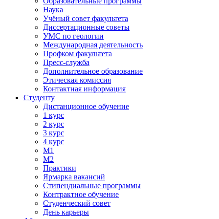
Образовательные программы
Наука
Учёный совет факультета
Диссертационные советы
УМС по геологии
Международная деятельность
Профком факультета
Пресс-служба
Дополнительное образование
Этическая комиссия
Контактная информация
Студенту
Дистанционное обучение
1 курс
2 курс
3 курс
4 курс
М1
М2
Практики
Ярмарка вакансий
Стипендиальные программы
Контрактное обучение
Студенческий совет
День карьеры