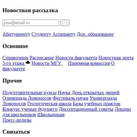
Новостная рассылка
Абитуриенту
Студенту
Аспиранту
Доп. образование
Основное
Справочник
Расписание
Новости факультета
Новостная лента
5-го этажа
Новости МГУ
Приемная комиссия
О
факультете
Прочее
Подготовительные курсы
Наука
День открытых дверей
Олимпиада Ломоносов
Фестиваль науки
Универсиада
Ломоносов
Геологическая школа
Базы учебных практик
Конкурс ученые будущего
Диссертационный советы
Лекции
для школьников
Школьникам
Пресс-релизы
Связаться