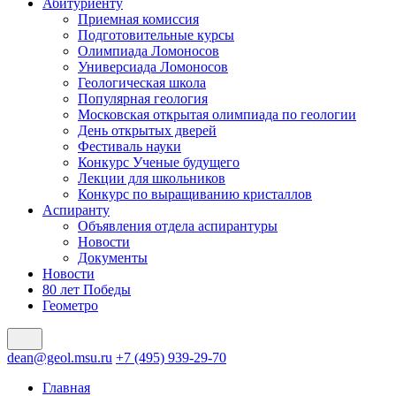
Абитуриенту
Приемная комиссия
Подготовительные курсы
Олимпиада Ломоносов
Универсиада Ломоносов
Геологическая школа
Популярная геология
Московская открытая олимпиада по геологии
День открытых дверей
Фестиваль науки
Конкурс Ученые будущего
Лекции для школьников
Конкурс по выращиванию кристаллов
Аспиранту
Объявления отдела аспирантуры
Новости
Документы
Новости
80 лет Победы
Геометро
dean@geol.msu.ru
+7 (495) 939-29-70
Главная