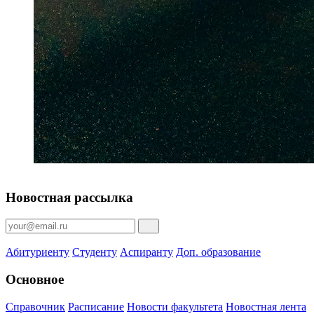
Новостная рассылка
Абитуриенту
Студенту
Аспиранту
Доп. образование
Основное
Справочник
Расписание
Новости факультета
Новостная лента