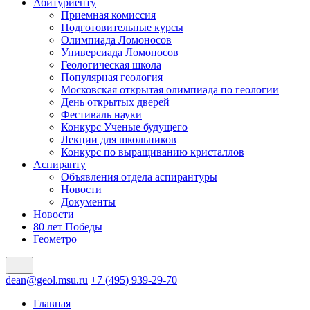
Абитуриенту
Приемная комиссия
Подготовительные курсы
Олимпиада Ломоносов
Универсиада Ломоносов
Геологическая школа
Популярная геология
Московская открытая олимпиада по геологии
День открытых дверей
Фестиваль науки
Конкурс Ученые будущего
Лекции для школьников
Конкурс по выращиванию кристаллов
Аспиранту
Объявления отдела аспирантуры
Новости
Документы
Новости
80 лет Победы
Геометро
dean@geol.msu.ru
+7 (495) 939-29-70
Главная