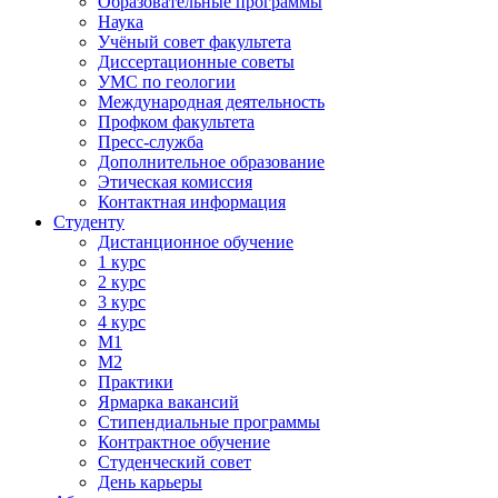
Образовательные программы
Наука
Учёный совет факультета
Диссертационные советы
УМС по геологии
Международная деятельность
Профком факультета
Пресс-служба
Дополнительное образование
Этическая комиссия
Контактная информация
Студенту
Дистанционное обучение
1 курс
2 курс
3 курс
4 курс
М1
М2
Практики
Ярмарка вакансий
Стипендиальные программы
Контрактное обучение
Студенческий совет
День карьеры