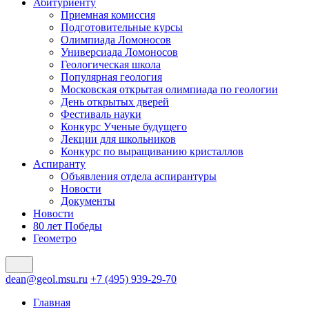
Абитуриенту
Приемная комиссия
Подготовительные курсы
Олимпиада Ломоносов
Универсиада Ломоносов
Геологическая школа
Популярная геология
Московская открытая олимпиада по геологии
День открытых дверей
Фестиваль науки
Конкурс Ученые будущего
Лекции для школьников
Конкурс по выращиванию кристаллов
Аспиранту
Объявления отдела аспирантуры
Новости
Документы
Новости
80 лет Победы
Геометро
dean@geol.msu.ru
+7 (495) 939-29-70
Главная