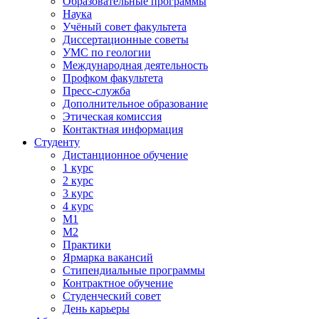
Образовательные программы
Наука
Учёный совет факультета
Диссертационные советы
УМС по геологии
Международная деятельность
Профком факультета
Пресс-служба
Дополнительное образование
Этическая комиссия
Контактная информация
Студенту
Дистанционное обучение
1 курс
2 курс
3 курс
4 курс
М1
М2
Практики
Ярмарка вакансий
Стипендиальные программы
Контрактное обучение
Студенческий совет
День карьеры