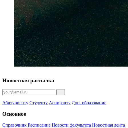
Новостная рассылка
Абитуриенту
Студенту
Аспиранту
Доп. образование
Основное
Справочник
Расписание
Новости факультета
Новостная лента