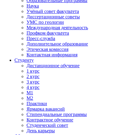
Образовательные программы
Наука
Учёный совет факультета
Диссертационные советы
УМС по геологии
Международная деятельность
Профком факультета
Пресс-служба
Дополнительное образование
Этическая комиссия
Контактная информация
Студенту
Дистанционное обучение
1 курс
2 курс
3 курс
4 курс
М1
М2
Практики
Ярмарка вакансий
Стипендиальные программы
Контрактное обучение
Студенческий совет
День карьеры