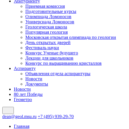
Абитуриенту
Приемная комиссия
Подготовительные курсы
Олимпиада Ломоносов
Универсиада Ломоносов
Геологическая школа
Популярная геология
Московская открытая олимпиада по геологии
День открытых дверей
Фестиваль науки
Конкурс Ученые будущего
Лекции для школьников
Конкурс по выращиванию кристаллов
Аспиранту
Объявления отдела аспирантуры
Новости
Документы
Новости
80 лет Победы
Геометро
dean@geol.msu.ru
+7 (495) 939-29-70
Главная