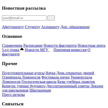
Новостная рассылка
Абитуриенту
Студенту
Аспиранту
Доп. образование
Основное
Справочник
Расписание
Новости факультета
Новостная лента
5-го этажа
Новости МГУ
Приемная комиссия
О
факультете
Прочее
Подготовительные курсы
Наука
День открытых дверей
Олимпиада Ломоносов
Фестиваль науки
Универсиада
Ломоносов
Геологическая школа
Базы учебных практик
Конкурс ученые будущего
Диссертационный советы
Лекции
для школьников
Школьникам
Пресс-релизы
Связаться