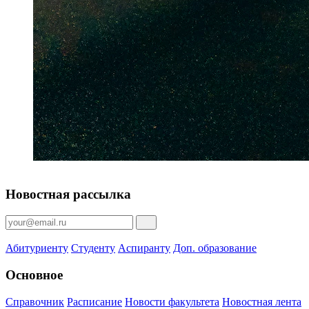
Новостная рассылка
Абитуриенту
Студенту
Аспиранту
Доп. образование
Основное
Справочник
Расписание
Новости факультета
Новостная лента