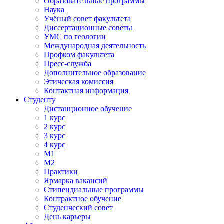
Образовательные программы
Наука
Учёный совет факультета
Диссертационные советы
УМС по геологии
Международная деятельность
Профком факультета
Пресс-служба
Дополнительное образование
Этическая комиссия
Контактная информация
Студенту
Дистанционное обучение
1 курс
2 курс
3 курс
4 курс
М1
М2
Практики
Ярмарка вакансий
Стипендиальные программы
Контрактное обучение
Студенческий совет
День карьеры