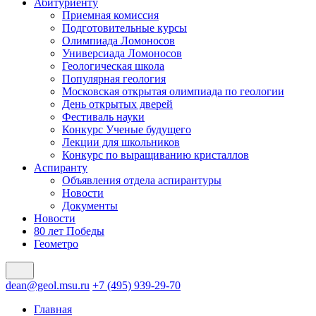
Абитуриенту
Приемная комиссия
Подготовительные курсы
Олимпиада Ломоносов
Универсиада Ломоносов
Геологическая школа
Популярная геология
Московская открытая олимпиада по геологии
День открытых дверей
Фестиваль науки
Конкурс Ученые будущего
Лекции для школьников
Конкурс по выращиванию кристаллов
Аспиранту
Объявления отдела аспирантуры
Новости
Документы
Новости
80 лет Победы
Геометро
dean@geol.msu.ru
+7 (495) 939-29-70
Главная