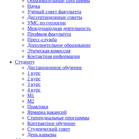
Образовательные программы
Наука
Учёный совет факультета
Диссертационные советы
УМС по геологии
Международная деятельность
Профком факультета
Пресс-служба
Дополнительное образование
Этическая комиссия
Контактная информация
Студенту
Дистанционное обучение
1 курс
2 курс
3 курс
4 курс
М1
М2
Практики
Ярмарка вакансий
Стипендиальные программы
Контрактное обучение
Студенческий совет
День карьеры