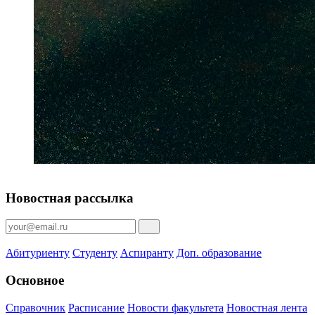
Новостная рассылка
Абитуриенту
Студенту
Аспиранту
Доп. образование
Основное
Справочник
Расписание
Новости факультета
Новостная лента