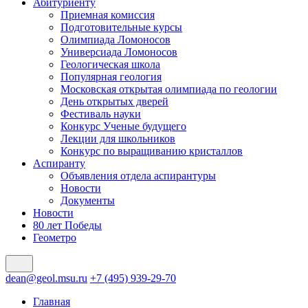
Абитуриенту
Приемная комиссия
Подготовительные курсы
Олимпиада Ломоносов
Универсиада Ломоносов
Геологическая школа
Популярная геология
Московская открытая олимпиада по геологии
День открытых дверей
Фестиваль науки
Конкурс Ученые будущего
Лекции для школьников
Конкурс по выращиванию кристаллов
Аспиранту
Объявления отдела аспирантуры
Новости
Документы
Новости
80 лет Победы
Геометро
dean@geol.msu.ru
+7 (495) 939-29-70
Главная