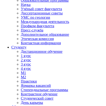
Образовательные программы
Наука
Учёный совет факультета
Диссертационные советы
УМС по геологии
Международная деятельность
Профком факультета
Пресс-служба
Дополнительное образование
Этическая комиссия
Контактная информация
Студенту
Дистанционное обучение
1 курс
2 курс
3 курс
4 курс
М1
М2
Практики
Ярмарка вакансий
Стипендиальные программы
Контрактное обучение
Студенческий совет
День карьеры