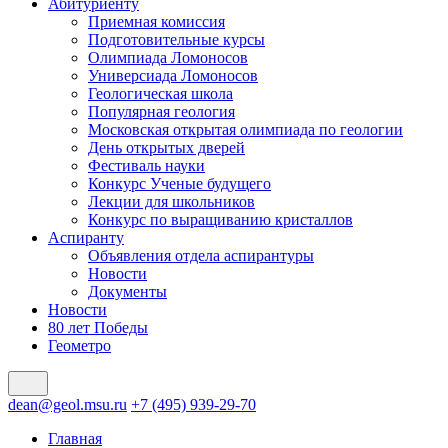
Абитуриенту
Приемная комиссия
Подготовительные курсы
Олимпиада Ломоносов
Универсиада Ломоносов
Геологическая школа
Популярная геология
Московская открытая олимпиада по геологии
День открытых дверей
Фестиваль науки
Конкурс Ученые будущего
Лекции для школьников
Конкурс по выращиванию кристаллов
Аспиранту
Объявления отдела аспирантуры
Новости
Документы
Новости
80 лет Победы
Геометро
dean@geol.msu.ru
+7 (495) 939-29-70
Главная