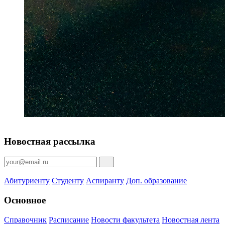
Новостная рассылка
Абитуриенту
Студенту
Аспиранту
Доп. образование
Основное
Справочник
Расписание
Новости факультета
Новостная лента