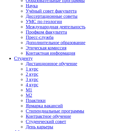
Образовательные программы
Наука
Учёный совет факультета
Диссертационные советы
УМС по геологии
Международная деятельность
Профком факультета
Пресс-служба
Дополнительное образование
Этическая комиссия
Контактная информация
Студенту
Дистанционное обучение
1 курс
2 курс
3 курс
4 курс
М1
М2
Практики
Ярмарка вакансий
Стипендиальные программы
Контрактное обучение
Студенческий совет
День карьеры