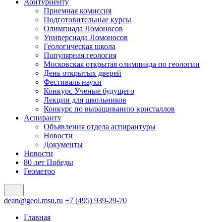
Абитуриенту
Приемная комиссия
Подготовительные курсы
Олимпиада Ломоносов
Универсиада Ломоносов
Геологическая школа
Популярная геология
Московская открытая олимпиада по геологии
День открытых дверей
Фестиваль науки
Конкурс Ученые будущего
Лекции для школьников
Конкурс по выращиванию кристаллов
Аспиранту
Объявления отдела аспирантуры
Новости
Документы
Новости
80 лет Победы
Геометро
dean@geol.msu.ru
+7 (495) 939-29-70
Главная