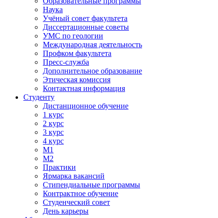
Образовательные программы
Наука
Учёный совет факультета
Диссертационные советы
УМС по геологии
Международная деятельность
Профком факультета
Пресс-служба
Дополнительное образование
Этическая комиссия
Контактная информация
Студенту
Дистанционное обучение
1 курс
2 курс
3 курс
4 курс
М1
М2
Практики
Ярмарка вакансий
Стипендиальные программы
Контрактное обучение
Студенческий совет
День карьеры