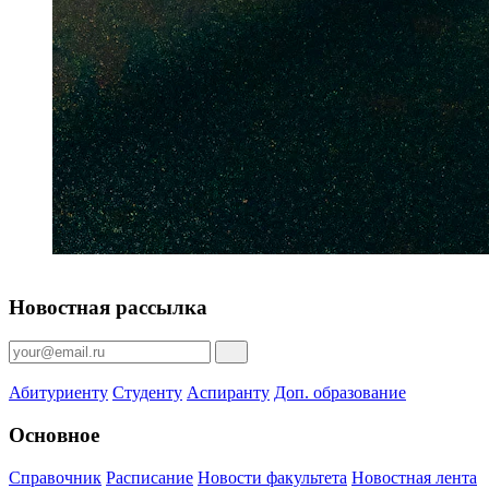
Новостная рассылка
Абитуриенту
Студенту
Аспиранту
Доп. образование
Основное
Справочник
Расписание
Новости факультета
Новостная лента