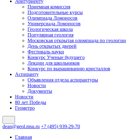
Абитуриенту
Приемная комиссия
Подготовительные курсы
Олимпиада Ломоносов
Универсиада Ломоносов
Геологическая школа
Популярная геология
Московская открытая олимпиада по геологии
День открытых дверей
Фестиваль науки
Конкурс Ученые будущего
Лекции для школьников
Конкурс по выращиванию кристаллов
Аспиранту
Объявления отдела аспирантуры
Новости
Документы
Новости
80 лет Победы
Геометро
dean@geol.msu.ru
+7 (495) 939-29-70
Главная