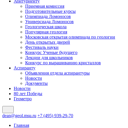
Абитуриенту
Приемная комиссия
Подготовительные курсы
Олимпиада Ломоносов
Универсиада Ломоносов
Геологическая школа
Популярная геология
Московская открытая олимпиада по геологии
День открытых дверей
Фестиваль науки
Конкурс Ученые будущего
Лекции для школьников
Конкурс по выращиванию кристаллов
Аспиранту
Объявления отдела аспирантуры
Новости
Документы
Новости
80 лет Победы
Геометро
dean@geol.msu.ru
+7 (495) 939-29-70
Главная