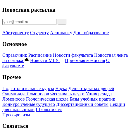
Новостная рассылка
Абитуриенту
Студенту
Аспиранту
Доп. образование
Основное
Справочник
Расписание
Новости факультета
Новостная лента
5-го этажа
Новости МГУ
Приемная комиссия
О
факультете
Прочее
Подготовительные курсы
Наука
День открытых дверей
Олимпиада Ломоносов
Фестиваль науки
Универсиада
Ломоносов
Геологическая школа
Базы учебных практик
Конкурс ученые будущего
Диссертационный советы
Лекции
для школьников
Школьникам
Пресс-релизы
Связаться