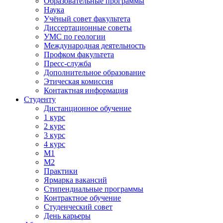
Образовательные программы
Наука
Учёный совет факультета
Диссертационные советы
УМС по геологии
Международная деятельность
Профком факультета
Пресс-служба
Дополнительное образование
Этическая комиссия
Контактная информация
Студенту
Дистанционное обучение
1 курс
2 курс
3 курс
4 курс
М1
М2
Практики
Ярмарка вакансий
Стипендиальные программы
Контрактное обучение
Студенческий совет
День карьеры