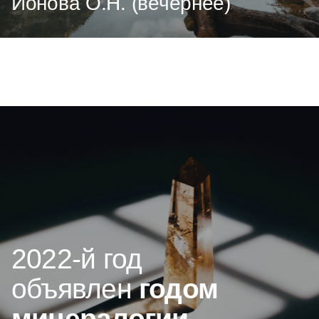
Ионова О.Н. (вечернее)
2022-й год
объявлен
годом
минералогии