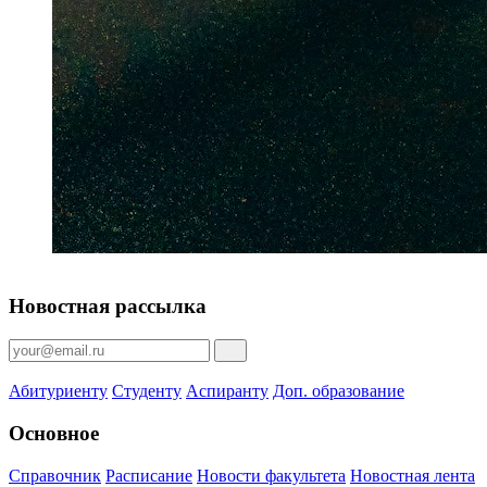
Новостная рассылка
Абитуриенту
Студенту
Аспиранту
Доп. образование
Основное
Справочник
Расписание
Новости факультета
Новостная лента