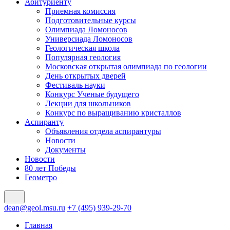
Абитуриенту
Приемная комиссия
Подготовительные курсы
Олимпиада Ломоносов
Универсиада Ломоносов
Геологическая школа
Популярная геология
Московская открытая олимпиада по геологии
День открытых дверей
Фестиваль науки
Конкурс Ученые будущего
Лекции для школьников
Конкурс по выращиванию кристаллов
Аспиранту
Объявления отдела аспирантуры
Новости
Документы
Новости
80 лет Победы
Геометро
dean@geol.msu.ru
+7 (495) 939-29-70
Главная