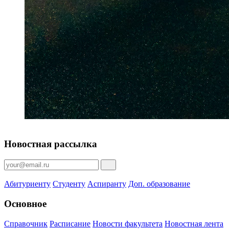
Новостная рассылка
Абитуриенту
Студенту
Аспиранту
Доп. образование
Основное
Справочник
Расписание
Новости факультета
Новостная лента