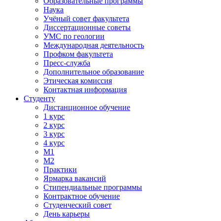
Образовательные программы
Наука
Учёный совет факультета
Диссертационные советы
УМС по геологии
Международная деятельность
Профком факультета
Пресс-служба
Дополнительное образование
Этическая комиссия
Контактная информация
Студенту
Дистанционное обучение
1 курс
2 курс
3 курс
4 курс
М1
М2
Практики
Ярмарка вакансий
Стипендиальные программы
Контрактное обучение
Студенческий совет
День карьеры