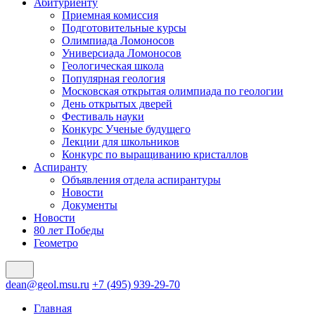
Абитуриенту
Приемная комиссия
Подготовительные курсы
Олимпиада Ломоносов
Универсиада Ломоносов
Геологическая школа
Популярная геология
Московская открытая олимпиада по геологии
День открытых дверей
Фестиваль науки
Конкурс Ученые будущего
Лекции для школьников
Конкурс по выращиванию кристаллов
Аспиранту
Объявления отдела аспирантуры
Новости
Документы
Новости
80 лет Победы
Геометро
dean@geol.msu.ru
+7 (495) 939-29-70
Главная