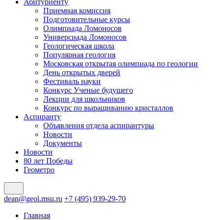
Абитуриенту
Приемная комиссия
Подготовительные курсы
Олимпиада Ломоносов
Универсиада Ломоносов
Геологическая школа
Популярная геология
Московская открытая олимпиада по геологии
День открытых дверей
Фестиваль науки
Конкурс Ученые будущего
Лекции для школьников
Конкурс по выращиванию кристаллов
Аспиранту
Объявления отдела аспирантуры
Новости
Документы
Новости
80 лет Победы
Геометро
dean@geol.msu.ru
+7 (495) 939-29-70
Главная