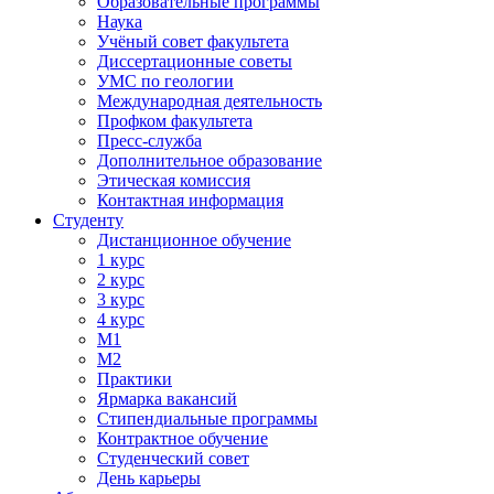
Образовательные программы
Наука
Учёный совет факультета
Диссертационные советы
УМС по геологии
Международная деятельность
Профком факультета
Пресс-служба
Дополнительное образование
Этическая комиссия
Контактная информация
Студенту
Дистанционное обучение
1 курс
2 курс
3 курс
4 курс
М1
М2
Практики
Ярмарка вакансий
Стипендиальные программы
Контрактное обучение
Студенческий совет
День карьеры