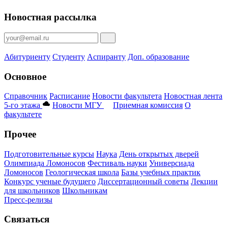
Новостная рассылка
Абитуриенту
Студенту
Аспиранту
Доп. образование
Основное
Справочник
Расписание
Новости факультета
Новостная лента
5-го этажа
Новости МГУ
Приемная комиссия
О
факультете
Прочее
Подготовительные курсы
Наука
День открытых дверей
Олимпиада Ломоносов
Фестиваль науки
Универсиада
Ломоносов
Геологическая школа
Базы учебных практик
Конкурс ученые будущего
Диссертационный советы
Лекции
для школьников
Школьникам
Пресс-релизы
Связаться