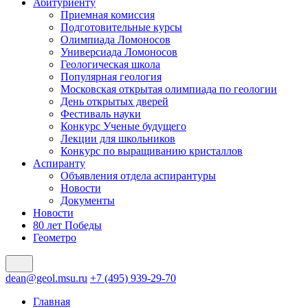
Абитуриенту
Приемная комиссия
Подготовительные курсы
Олимпиада Ломоносов
Универсиада Ломоносов
Геологическая школа
Популярная геология
Московская открытая олимпиада по геологии
День открытых дверей
Фестиваль науки
Конкурс Ученые будущего
Лекции для школьников
Конкурс по выращиванию кристаллов
Аспиранту
Объявления отдела аспирантуры
Новости
Документы
Новости
80 лет Победы
Геометро
dean@geol.msu.ru
+7 (495) 939-29-70
Главная