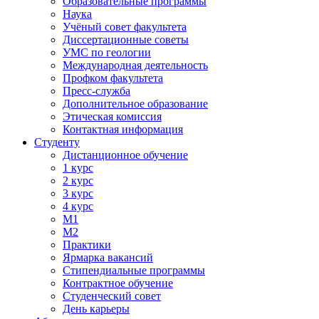
Образовательные программы
Наука
Учёный совет факультета
Диссертационные советы
УМС по геологии
Международная деятельность
Профком факультета
Пресс-служба
Дополнительное образование
Этическая комиссия
Контактная информация
Студенту
Дистанционное обучение
1 курс
2 курс
3 курс
4 курс
М1
М2
Практики
Ярмарка вакансий
Стипендиальные программы
Контрактное обучение
Студенческий совет
День карьеры