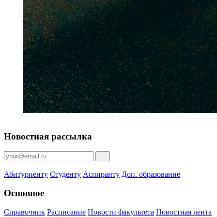
Новостная рассылка
Абитуриенту
Студенту
Аспиранту
Доп. образование
Основное
Справочник
Расписание
Новости факультета
Новостная лента