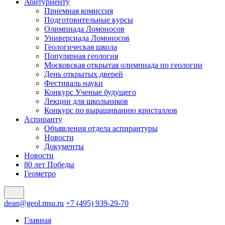
Абитуриенту
Приемная комиссия
Подготовительные курсы
Олимпиада Ломоносов
Универсиада Ломоносов
Геологическая школа
Популярная геология
Московская открытая олимпиада по геологии
День открытых дверей
Фестиваль науки
Конкурс Ученые будущего
Лекции для школьников
Конкурс по выращиванию кристаллов
Аспиранту
Объявления отдела аспирантуры
Новости
Документы
Новости
80 лет Победы
Геометро
dean@geol.msu.ru
+7 (495) 939-29-70
Главная