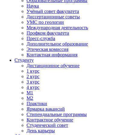
Образовательные программы
Наука
Учёный совет факультета
Диссертационные советы
УМС по геологии
Международная деятельность
Профком факультета
Пресс-служба
Дополнительное образование
Этическая комиссия
Контактная информация
Студенту
Дистанционное обучение
1 курс
2 курс
3 курс
4 курс
М1
М2
Практики
Ярмарка вакансий
Стипендиальные программы
Контрактное обучение
Студенческий совет
День карьеры