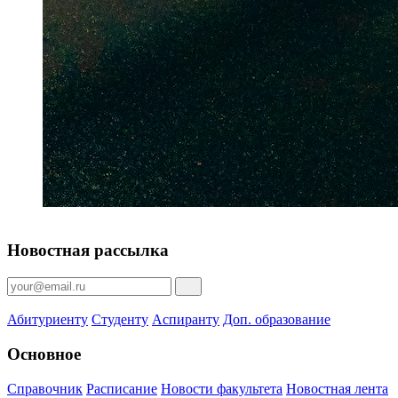
Новостная рассылка
Абитуриенту
Студенту
Аспиранту
Доп. образование
Основное
Справочник
Расписание
Новости факультета
Новостная лента