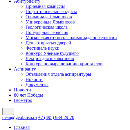
Абитуриенту
Приемная комиссия
Подготовительные курсы
Олимпиада Ломоносов
Универсиада Ломоносов
Геологическая школа
Популярная геология
Московская открытая олимпиада по геологии
День открытых дверей
Фестиваль науки
Конкурс Ученые будущего
Лекции для школьников
Конкурс по выращиванию кристаллов
Аспиранту
Объявления отдела аспирантуры
Новости
Документы
Новости
80 лет Победы
Геометро
dean@geol.msu.ru
+7 (495) 939-29-70
Главная