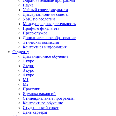
Образовательные программы
Наука
Учёный совет факультета
Диссертационные советы
УМС по геологии
Международная деятельность
Профком факультета
Пресс-служба
Дополнительное образование
Этическая комиссия
Контактная информация
Студенту
Дистанционное обучение
1 курс
2 курс
3 курс
4 курс
М1
М2
Практики
Ярмарка вакансий
Стипендиальные программы
Контрактное обучение
Студенческий совет
День карьеры