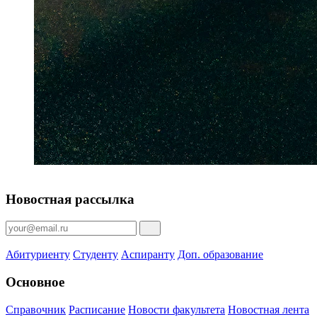
Новостная рассылка
Абитуриенту
Студенту
Аспиранту
Доп. образование
Основное
Справочник
Расписание
Новости факультета
Новостная лента