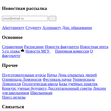
Новостная рассылка
Абитуриенту
Студенту
Аспиранту
Доп. образование
Основное
Справочник
Расписание
Новости факультета
Новостная лента
5-го этажа
Новости МГУ
Приемная комиссия
О
факультете
Прочее
Подготовительные курсы
Наука
День открытых дверей
Олимпиада Ломоносов
Фестиваль науки
Универсиада
Ломоносов
Геологическая школа
Базы учебных практик
Конкурс ученые будущего
Диссертационный советы
Лекции
для школьников
Школьникам
Пресс-релизы
Связаться