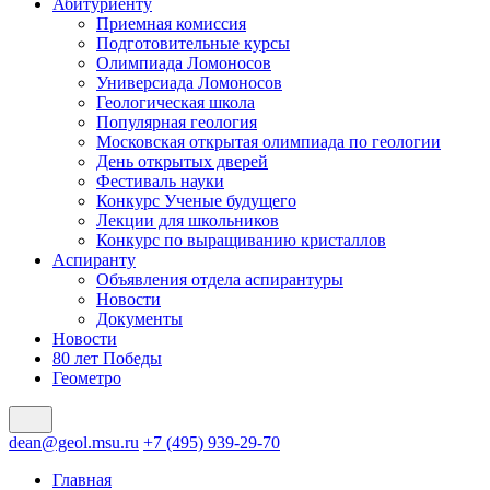
Абитуриенту
Приемная комиссия
Подготовительные курсы
Олимпиада Ломоносов
Универсиада Ломоносов
Геологическая школа
Популярная геология
Московская открытая олимпиада по геологии
День открытых дверей
Фестиваль науки
Конкурс Ученые будущего
Лекции для школьников
Конкурс по выращиванию кристаллов
Аспиранту
Объявления отдела аспирантуры
Новости
Документы
Новости
80 лет Победы
Геометро
dean@geol.msu.ru
+7 (495) 939-29-70
Главная