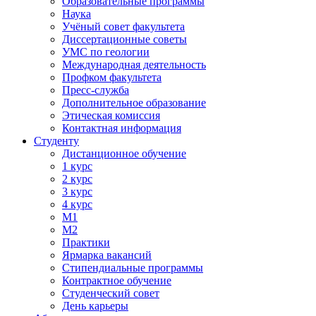
Образовательные программы
Наука
Учёный совет факультета
Диссертационные советы
УМС по геологии
Международная деятельность
Профком факультета
Пресс-служба
Дополнительное образование
Этическая комиссия
Контактная информация
Студенту
Дистанционное обучение
1 курс
2 курс
3 курс
4 курс
М1
М2
Практики
Ярмарка вакансий
Стипендиальные программы
Контрактное обучение
Студенческий совет
День карьеры