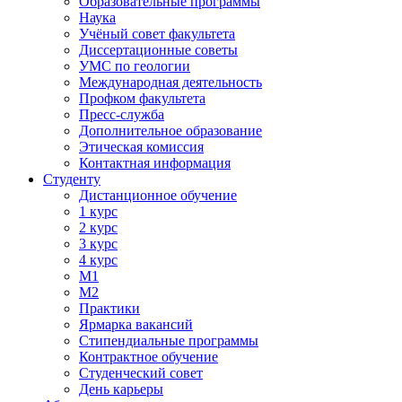
Образовательные программы
Наука
Учёный совет факультета
Диссертационные советы
УМС по геологии
Международная деятельность
Профком факультета
Пресс-служба
Дополнительное образование
Этическая комиссия
Контактная информация
Студенту
Дистанционное обучение
1 курс
2 курс
3 курс
4 курс
М1
М2
Практики
Ярмарка вакансий
Стипендиальные программы
Контрактное обучение
Студенческий совет
День карьеры