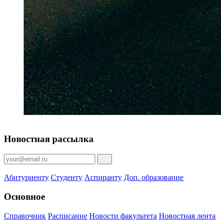
Новостная рассылка
Абитуриенту
Студенту
Аспиранту
Доп. образование
Основное
Справочник
Расписание
Новости факультета
Новостная лента