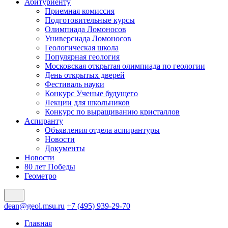
Абитуриенту
Приемная комиссия
Подготовительные курсы
Олимпиада Ломоносов
Универсиада Ломоносов
Геологическая школа
Популярная геология
Московская открытая олимпиада по геологии
День открытых дверей
Фестиваль науки
Конкурс Ученые будущего
Лекции для школьников
Конкурс по выращиванию кристаллов
Аспиранту
Объявления отдела аспирантуры
Новости
Документы
Новости
80 лет Победы
Геометро
dean@geol.msu.ru
+7 (495) 939-29-70
Главная