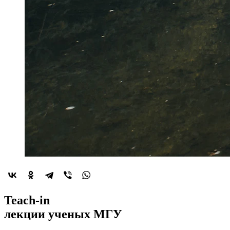
2022-й год
Teach-in
объявлен
лекции
ученых МГУ
годом минералогии