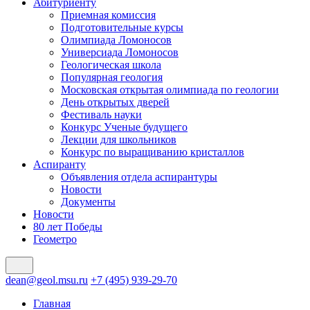
Абитуриенту
Приемная комиссия
Подготовительные курсы
Олимпиада Ломоносов
Универсиада Ломоносов
Геологическая школа
Популярная геология
Московская открытая олимпиада по геологии
День открытых дверей
Фестиваль науки
Конкурс Ученые будущего
Лекции для школьников
Конкурс по выращиванию кристаллов
Аспиранту
Объявления отдела аспирантуры
Новости
Документы
Новости
80 лет Победы
Геометро
dean@geol.msu.ru
+7 (495) 939-29-70
Главная