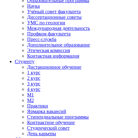
Образовательные программы
Наука
Учёный совет факультета
Диссертационные советы
УМС по геологии
Международная деятельность
Профком факультета
Пресс-служба
Дополнительное образование
Этическая комиссия
Контактная информация
Студенту
Дистанционное обучение
1 курс
2 курс
3 курс
4 курс
М1
М2
Практики
Ярмарка вакансий
Стипендиальные программы
Контрактное обучение
Студенческий совет
День карьеры