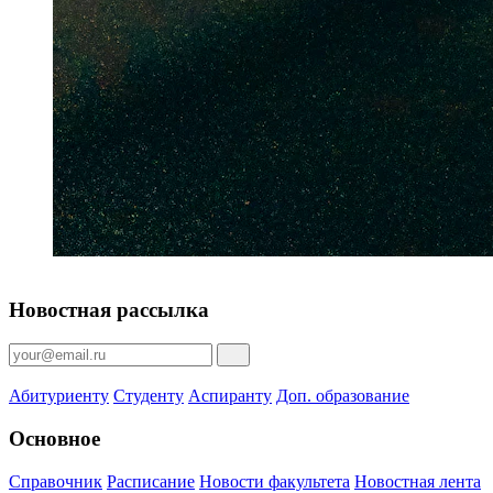
Новостная рассылка
Абитуриенту
Студенту
Аспиранту
Доп. образование
Основное
Справочник
Расписание
Новости факультета
Новостная лента