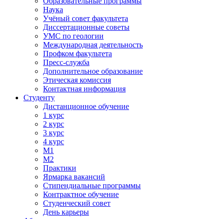
Образовательные программы
Наука
Учёный совет факультета
Диссертационные советы
УМС по геологии
Международная деятельность
Профком факультета
Пресс-служба
Дополнительное образование
Этическая комиссия
Контактная информация
Студенту
Дистанционное обучение
1 курс
2 курс
3 курс
4 курс
М1
М2
Практики
Ярмарка вакансий
Стипендиальные программы
Контрактное обучение
Студенческий совет
День карьеры