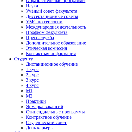
Образовательные программы
Наука
Учёный совет факультета
Диссертационные советы
УМС по геологии
Международная деятельность
Профком факультета
Пресс-служба
Дополнительное образование
Этическая комиссия
Контактная информация
Студенту
Дистанционное обучение
1 курс
2 курс
3 курс
4 курс
М1
М2
Практики
Ярмарка вакансий
Стипендиальные программы
Контрактное обучение
Студенческий совет
День карьеры