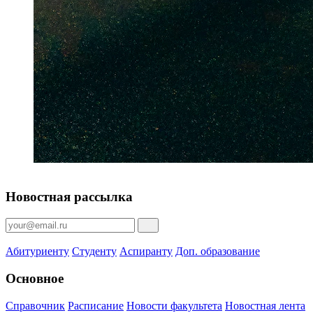
Новостная рассылка
Абитуриенту
Студенту
Аспиранту
Доп. образование
Основное
Справочник
Расписание
Новости факультета
Новостная лента