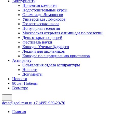
Абитуриенту
Приемная комиссия
Подготовительные курсы
Олимпиада Ломоносов
Универсиада Ломоносов
Геологическая школа
Популярная геология
Московская открытая олимпиада по геологии
День открытых дверей
Фестиваль науки
Конкурс Ученые будущего
Лекции для школьников
Конкурс по выращиванию кристаллов
Аспиранту
Объявления отдела аспирантуры
Новости
Документы
Новости
80 лет Победы
Геометро
dean@geol.msu.ru
+7 (495) 939-29-70
Главная