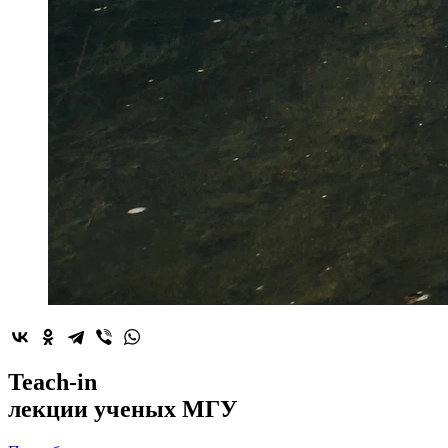
2022-й год
Teach-in
объявлен
лекции
ученых МГУ
годом минералогии