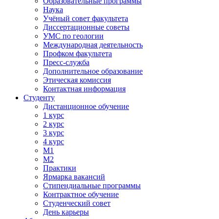
Образовательные программы
Наука
Учёный совет факультета
Диссертационные советы
УМС по геологии
Международная деятельность
Профком факультета
Пресс-служба
Дополнительное образование
Этическая комиссия
Контактная информация
Студенту
Дистанционное обучение
1 курс
2 курс
3 курс
4 курс
М1
М2
Практики
Ярмарка вакансий
Стипендиальные программы
Контрактное обучение
Студенческий совет
День карьеры