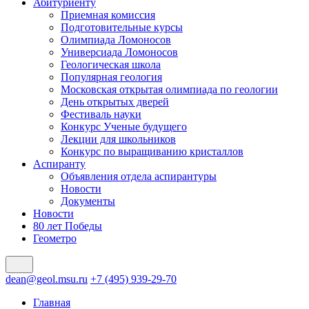
Абитуриенту
Приемная комиссия
Подготовительные курсы
Олимпиада Ломоносов
Универсиада Ломоносов
Геологическая школа
Популярная геология
Московская открытая олимпиада по геологии
День открытых дверей
Фестиваль науки
Конкурс Ученые будущего
Лекции для школьников
Конкурс по выращиванию кристаллов
Аспиранту
Объявления отдела аспирантуры
Новости
Документы
Новости
80 лет Победы
Геометро
dean@geol.msu.ru
+7 (495) 939-29-70
Главная