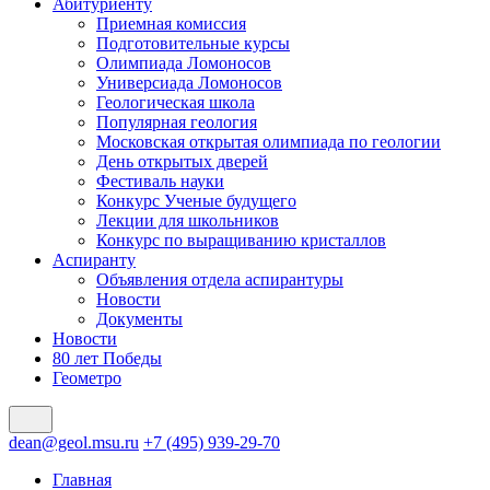
Абитуриенту
Приемная комиссия
Подготовительные курсы
Олимпиада Ломоносов
Универсиада Ломоносов
Геологическая школа
Популярная геология
Московская открытая олимпиада по геологии
День открытых дверей
Фестиваль науки
Конкурс Ученые будущего
Лекции для школьников
Конкурс по выращиванию кристаллов
Аспиранту
Объявления отдела аспирантуры
Новости
Документы
Новости
80 лет Победы
Геометро
dean@geol.msu.ru
+7 (495) 939-29-70
Главная