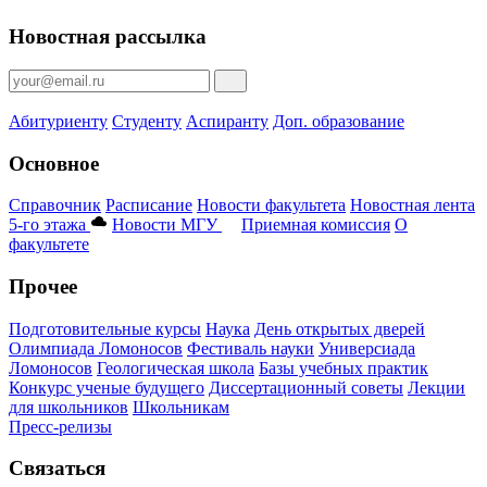
Новостная рассылка
Абитуриенту
Студенту
Аспиранту
Доп. образование
Основное
Справочник
Расписание
Новости факультета
Новостная лента
5-го этажа
Новости МГУ
Приемная комиссия
О
факультете
Прочее
Подготовительные курсы
Наука
День открытых дверей
Олимпиада Ломоносов
Фестиваль науки
Универсиада
Ломоносов
Геологическая школа
Базы учебных практик
Конкурс ученые будущего
Диссертационный советы
Лекции
для школьников
Школьникам
Пресс-релизы
Связаться