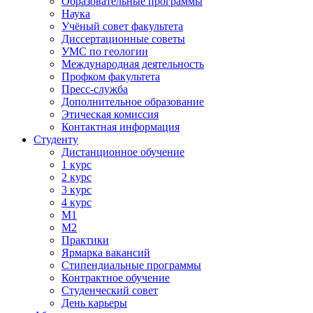
Образовательные программы
Наука
Учёный совет факультета
Диссертационные советы
УМС по геологии
Международная деятельность
Профком факультета
Пресс-служба
Дополнительное образование
Этическая комиссия
Контактная информация
Студенту
Дистанционное обучение
1 курс
2 курс
3 курс
4 курс
М1
М2
Практики
Ярмарка вакансий
Стипендиальные программы
Контрактное обучение
Студенческий совет
День карьеры