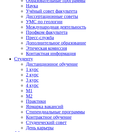
Образовательные программы
Наука
Учёный совет факультета
Диссертационные советы
УМС по геологии
Международная деятельность
Профком факультета
Пресс-служба
Дополнительное образование
Этическая комиссия
Контактная информация
Студенту
Дистанционное обучение
1 курс
2 курс
3 курс
4 курс
М1
М2
Практики
Ярмарка вакансий
Стипендиальные программы
Контрактное обучение
Студенческий совет
День карьеры