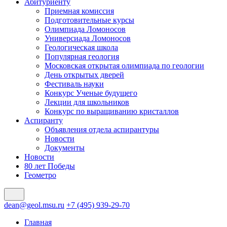
Абитуриенту
Приемная комиссия
Подготовительные курсы
Олимпиада Ломоносов
Универсиада Ломоносов
Геологическая школа
Популярная геология
Московская открытая олимпиада по геологии
День открытых дверей
Фестиваль науки
Конкурс Ученые будущего
Лекции для школьников
Конкурс по выращиванию кристаллов
Аспиранту
Объявления отдела аспирантуры
Новости
Документы
Новости
80 лет Победы
Геометро
dean@geol.msu.ru
+7 (495) 939-29-70
Главная