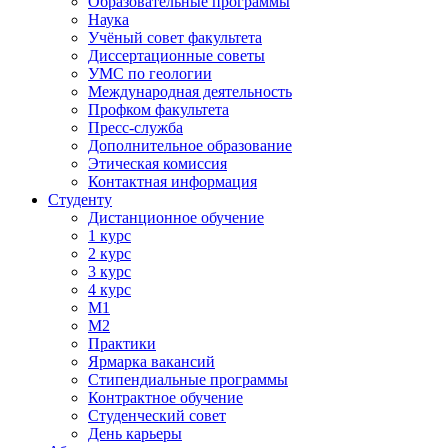
Образовательные программы
Наука
Учёный совет факультета
Диссертационные советы
УМС по геологии
Международная деятельность
Профком факультета
Пресс-служба
Дополнительное образование
Этическая комиссия
Контактная информация
Студенту
Дистанционное обучение
1 курс
2 курс
3 курс
4 курс
М1
М2
Практики
Ярмарка вакансий
Стипендиальные программы
Контрактное обучение
Студенческий совет
День карьеры