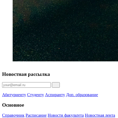
Новостная рассылка
Абитуриенту
Студенту
Аспиранту
Доп. образование
Основное
Справочник
Расписание
Новости факультета
Новостная лента