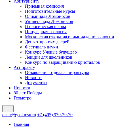
Абитуриенту
Приемная комиссия
Подготовительные курсы
Олимпиада Ломоносов
Универсиада Ломоносов
Геологическая школа
Популярная геология
Московская открытая олимпиада по геологии
День открытых дверей
Фестиваль науки
Конкурс Ученые будущего
Лекции для школьников
Конкурс по выращиванию кристаллов
Аспиранту
Объявления отдела аспирантуры
Новости
Документы
Новости
80 лет Победы
Геометро
dean@geol.msu.ru
+7 (495) 939-29-70
Главная