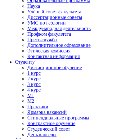
Образовательные программы
Наука
Учёный совет факультета
Диссертационные советы
УМС по геологии
Международная деятельность
Профком факультета
Пресс-служба
Дополнительное образование
Этическая комиссия
Контактная информация
Студенту
Дистанционное обучение
1 курс
2 курс
3 курс
4 курс
М1
М2
Практики
Ярмарка вакансий
Стипендиальные программы
Контрактное обучение
Студенческий совет
День карьеры