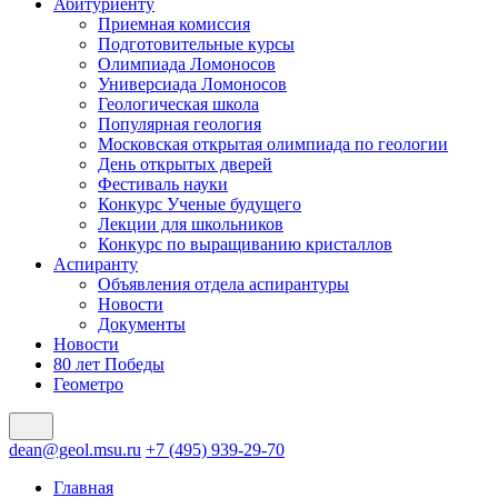
Абитуриенту
Приемная комиссия
Подготовительные курсы
Олимпиада Ломоносов
Универсиада Ломоносов
Геологическая школа
Популярная геология
Московская открытая олимпиада по геологии
День открытых дверей
Фестиваль науки
Конкурс Ученые будущего
Лекции для школьников
Конкурс по выращиванию кристаллов
Аспиранту
Объявления отдела аспирантуры
Новости
Документы
Новости
80 лет Победы
Геометро
dean@geol.msu.ru
+7 (495) 939-29-70
Главная