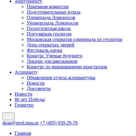
Абитуриенту
Приемная комиссия
Подготовительные курсы
Олимпиада Ломоносов
Универсиада Ломоносов
Геологическая школа
Популярная геология
Московская открытая олимпиада по геологии
День открытых дверей
Фестиваль науки
Конкурс Ученые будущего
Лекции для школьников
Конкурс по выращиванию кристаллов
Аспиранту
Объявления отдела аспирантуры
Новости
Документы
Новости
80 лет Победы
Геометро
dean@geol.msu.ru
+7 (495) 939-29-70
Главная