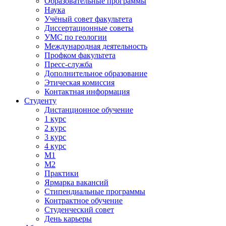
Образовательные программы
Наука
Учёный совет факультета
Диссертационные советы
УМС по геологии
Международная деятельность
Профком факультета
Пресс-служба
Дополнительное образование
Этическая комиссия
Контактная информация
Студенту
Дистанционное обучение
1 курс
2 курс
3 курс
4 курс
М1
М2
Практики
Ярмарка вакансий
Стипендиальные программы
Контрактное обучение
Студенческий совет
День карьеры