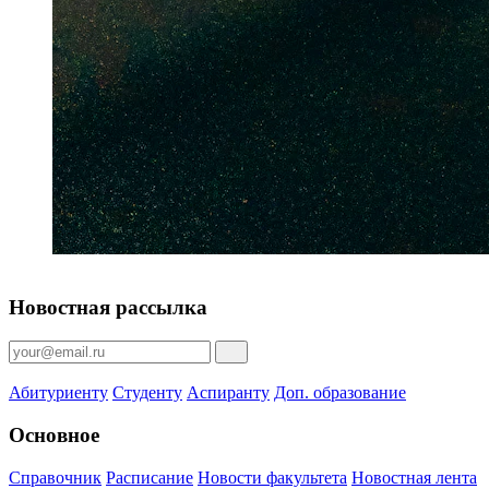
Новостная рассылка
Абитуриенту
Студенту
Аспиранту
Доп. образование
Основное
Справочник
Расписание
Новости факультета
Новостная лента