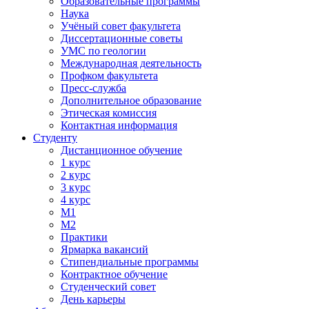
Образовательные программы
Наука
Учёный совет факультета
Диссертационные советы
УМС по геологии
Международная деятельность
Профком факультета
Пресс-служба
Дополнительное образование
Этическая комиссия
Контактная информация
Студенту
Дистанционное обучение
1 курс
2 курс
3 курс
4 курс
М1
М2
Практики
Ярмарка вакансий
Стипендиальные программы
Контрактное обучение
Студенческий совет
День карьеры