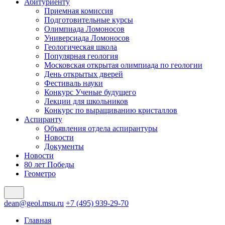
Абитуриенту
Приемная комиссия
Подготовительные курсы
Олимпиада Ломоносов
Универсиада Ломоносов
Геологическая школа
Популярная геология
Московская открытая олимпиада по геологии
День открытых дверей
Фестиваль науки
Конкурс Ученые будущего
Лекции для школьников
Конкурс по выращиванию кристаллов
Аспиранту
Объявления отдела аспирантуры
Новости
Документы
Новости
80 лет Победы
Геометро
dean@geol.msu.ru
+7 (495) 939-29-70
Главная