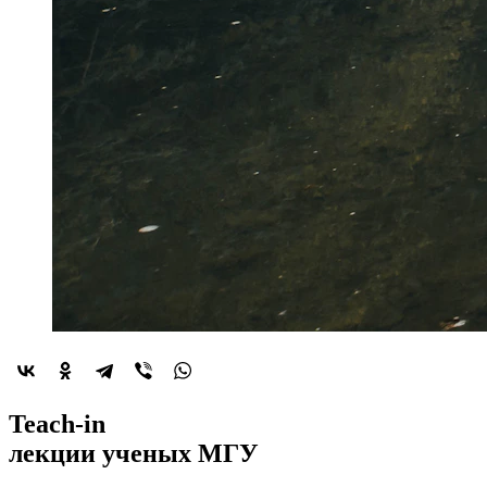
2022-й год
Teach-in
объявлен
лекции
ученых МГУ
годом минералогии