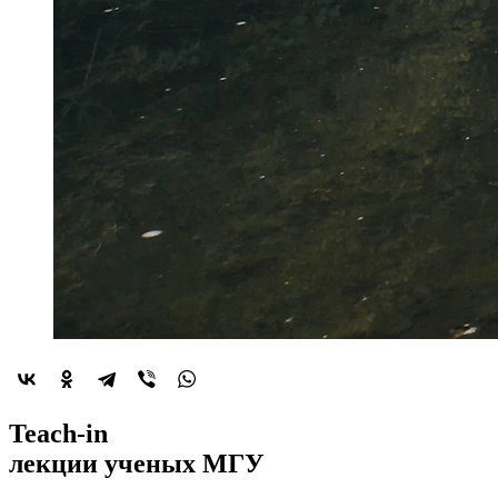
2022-й год
Teach-in
объявлен
лекции
ученых МГУ
годом минералогии