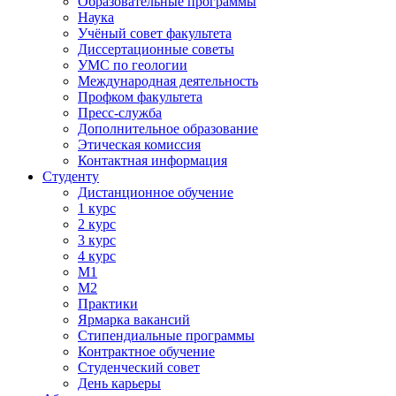
Образовательные программы
Наука
Учёный совет факультета
Диссертационные советы
УМС по геологии
Международная деятельность
Профком факультета
Пресс-служба
Дополнительное образование
Этическая комиссия
Контактная информация
Студенту
Дистанционное обучение
1 курс
2 курс
3 курс
4 курс
М1
М2
Практики
Ярмарка вакансий
Стипендиальные программы
Контрактное обучение
Студенческий совет
День карьеры