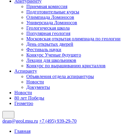
Абитуриенту
Приемная комиссия
Подготовительные курсы
Олимпиада Ломоносов
Универсиада Ломоносов
Геологическая школа
Популярная геология
Московская открытая олимпиада по геологии
День открытых дверей
Фестиваль науки
Конкурс Ученые будущего
Лекции для школьников
Конкурс по выращиванию кристаллов
Аспиранту
Объявления отдела аспирантуры
Новости
Документы
Новости
80 лет Победы
Геометро
dean@geol.msu.ru
+7 (495) 939-29-70
Главная