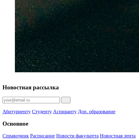
Новостная рассылка
Абитуриенту
Студенту
Аспиранту
Доп. образование
Основное
Справочник
Расписание
Новости факультета
Новостная лента