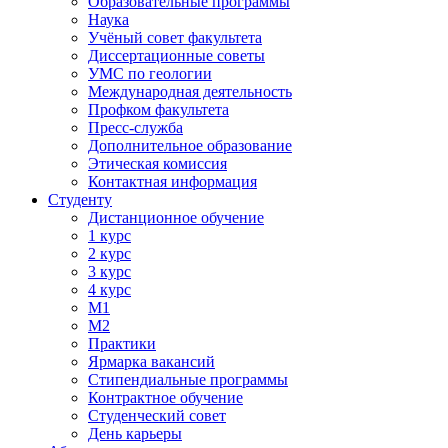
Образовательные программы
Наука
Учёный совет факультета
Диссертационные советы
УМС по геологии
Международная деятельность
Профком факультета
Пресс-служба
Дополнительное образование
Этическая комиссия
Контактная информация
Студенту
Дистанционное обучение
1 курс
2 курс
3 курс
4 курс
М1
М2
Практики
Ярмарка вакансий
Стипендиальные программы
Контрактное обучение
Студенческий совет
День карьеры