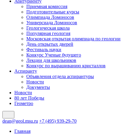
Абитуриенту
Приемная комиссия
Подготовительные курсы
Олимпиада Ломоносов
Универсиада Ломоносов
Геологическая школа
Популярная геология
Московская открытая олимпиада по геологии
День открытых дверей
Фестиваль науки
Конкурс Ученые будущего
Лекции для школьников
Конкурс по выращиванию кристаллов
Аспиранту
Объявления отдела аспирантуры
Новости
Документы
Новости
80 лет Победы
Геометро
dean@geol.msu.ru
+7 (495) 939-29-70
Главная