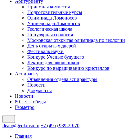
Абитуриенту
Приемная комиссия
Подготовительные курсы
Олимпиада Ломоносов
Универсиада Ломоносов
Геологическая школа
Популярная геология
Московская открытая олимпиада по геологии
День открытых дверей
Фестиваль науки
Конкурс Ученые будущего
Лекции для школьников
Конкурс по выращиванию кристаллов
Аспиранту
Объявления отдела аспирантуры
Новости
Документы
Новости
80 лет Победы
Геометро
dean@geol.msu.ru
+7 (495) 939-29-70
Главная