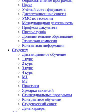
Образовательные программы
Наука
Учёный совет факультета
Диссертационные советы
УМС по геологии
Международная деятельность
Профком факультета
Пресс-служба
Дополнительное образование
Этическая комиссия
Контактная информация
Студенту
Дистанционное обучение
1 курс
2 курс
3 курс
4 курс
М1
М2
Практики
Ярмарка вакансий
Стипендиальные программы
Контрактное обучение
Студенческий совет
День карьеры