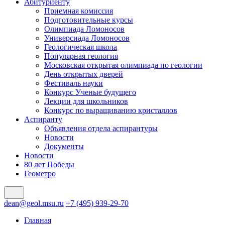
Абитуриенту
Приемная комиссия
Подготовительные курсы
Олимпиада Ломоносов
Универсиада Ломоносов
Геологическая школа
Популярная геология
Московская открытая олимпиада по геологии
День открытых дверей
Фестиваль науки
Конкурс Ученые будущего
Лекции для школьников
Конкурс по выращиванию кристаллов
Аспиранту
Объявления отдела аспирантуры
Новости
Документы
Новости
80 лет Победы
Геометро
dean@geol.msu.ru
+7 (495) 939-29-70
Главная