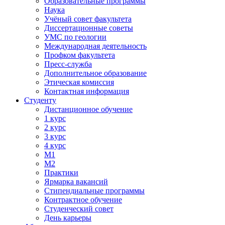
Образовательные программы
Наука
Учёный совет факультета
Диссертационные советы
УМС по геологии
Международная деятельность
Профком факультета
Пресс-служба
Дополнительное образование
Этическая комиссия
Контактная информация
Студенту
Дистанционное обучение
1 курс
2 курс
3 курс
4 курс
М1
М2
Практики
Ярмарка вакансий
Стипендиальные программы
Контрактное обучение
Студенческий совет
День карьеры